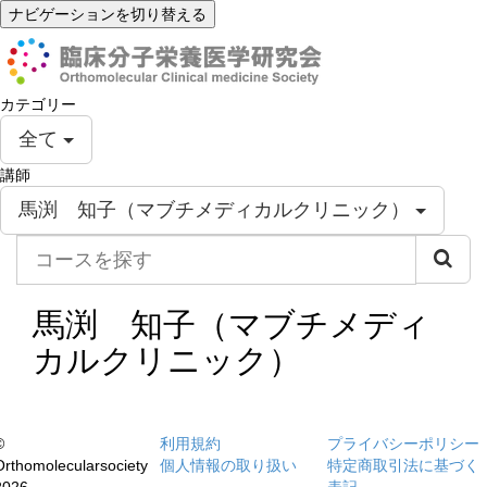
ナビゲーションを切り替える
カテゴリー
全て
講師
馬渕 知子（マブチメディカルクリニック）
コ
ー
ス
を
馬渕 知子（マブチメディ
探
カルクリニック）
す
©
利用規約
プライバシーポリシー
Orthomolecularsociety
個人情報の取り扱い
特定商取引法に基づく