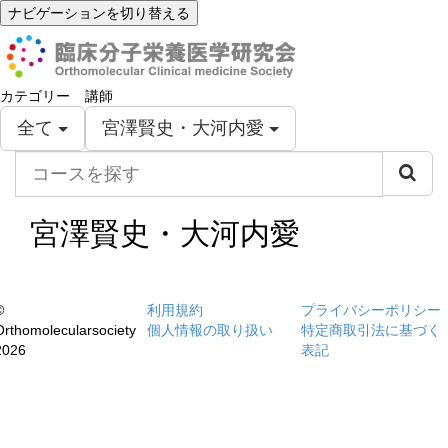
ナビゲーションを切り替える
カテゴリー
講師
全て
宮澤賢史・大河内愛
コ
ー
ス
を
宮澤賢史・大河内愛
探
す
©
利用規約
プライバシーポリシー
Orthomolecularsociety
個人情報の取り扱い
特定商取引法に基づく
2026
表記