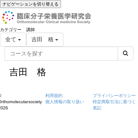
ナビゲーションを切り替える
カテゴリー
講師
全て
吉田 格
コ
ー
ス
を
吉田 格
探
す
©
利用規約
プライバシーポリシー
Orthomolecularsociety
個人情報の取り扱い
特定商取引法に基づく
2026
表記