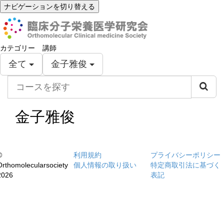
ナビゲーションを切り替える
カテゴリー
講師
全て
金子雅俊
コ
ー
ス
を
金子雅俊
探
す
©
利用規約
プライバシーポリシー
Orthomolecularsociety
個人情報の取り扱い
特定商取引法に基づく
2026
表記