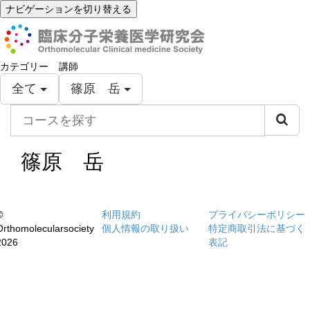
ナビゲーションを切り替える
カテゴリー
講師
全て
篠原 岳
コ
ー
ス
を
篠原 岳
探
す
©
利用規約
プライバシーポリシー
Orthomolecularsociety
個人情報の取り扱い
特定商取引法に基づく
2026
表記