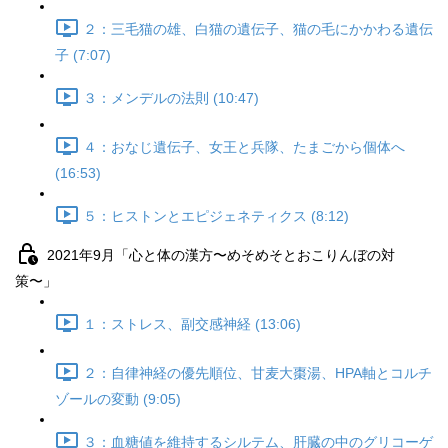
２：三毛猫の雄、白猫の遺伝子、猫の毛にかかわる遺伝
子 (7:07)
３：メンデルの法則 (10:47)
４：おなじ遺伝子、女王と兵隊、たまごから個体へ
(16:53)
５：ヒストンとエピジェネティクス (8:12)
2021年9月「心と体の漢方〜めそめそとおこりんぼの対
策〜」
１：ストレス、副交感神経 (13:06)
２：自律神経の優先順位、甘麦大棗湯、HPA軸とコルチ
ゾールの変動 (9:05)
３：血糖値を維持するシルテム、肝臓の中のグリコーゲ