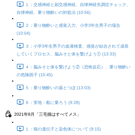
１：交感神経と副交感神経、自律神経失調症チェック、
自律神経、乗り物酔いの対処法 (10:56)
２：乗り物酔いと感覚入力、小学3年生男子の場合
(10:04)
３：小学3年生男子の血液検査、感覚が結合されて成長
していくプロセス、脳みそと体を繋げよう① (13:33)
４：脳みそと体を繋げよう②（恐怖反応）、乗り物酔い
の危険因子 (10:45)
５：乗り物酔いの薬とつぼ (13:03)
６：実地：船に乗ろう (9:28)
2021年8月「三毛猫はすべてメス」
１：猫の遺伝子と染色体について (9:15)