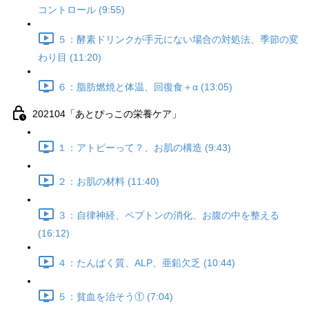
コントロール (9:55)
５：酵素ドリンクが手元にない場合の対処法、季節の変
わり目 (11:20)
６：脂肪燃焼と体温、回復食＋α (13:05)
202104「あとぴっこの栄養ケア」
１：アトピーって？、お肌の構造 (9:43)
２：お肌の材料 (11:40)
３：自律神経、ペプトンの消化、お腹の中を整える
(16:12)
４：たんぱく質、ALP、亜鉛欠乏 (10:44)
５：貧血を治そう① (7:04)