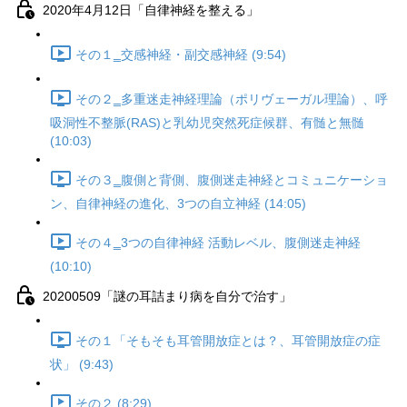
2020年4月12日「自律神経を整える」
その１‗交感神経・副交感神経 (9:54)
その２‗多重迷走神経理論（ポリヴェーガル理論）、呼
吸洞性不整脈(RAS)と乳幼児突然死症候群、有髄と無髄
(10:03)
その３‗腹側と背側、腹側迷走神経とコミュニケーショ
ン、自律神経の進化、3つの自立神経 (14:05)
その４‗3つの自律神経 活動レベル、腹側迷走神経
(10:10)
20200509「謎の耳詰まり病を自分で治す」
その１「そもそも耳管開放症とは？、耳管開放症の症
状」 (9:43)
その２ (8:29)