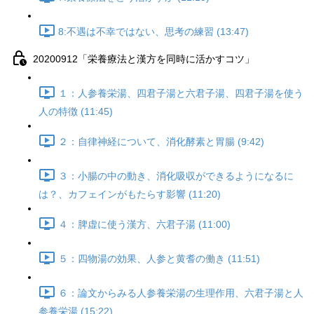
8:不遇は不幸ではない、思考の練習 (13:47)
20200912「栄養療法と漢方を同時に活かすコツ」
１：人参養栄湯、四君子湯と六君子湯、四君子湯を使う
人の特徴 (11:45)
２：自律神経について、消化酵素と胃腸 (9:42)
３：小腸の中の動き、消化吸収ができるようになるに
は？、カフェインがもたらす影響 (11:20)
４：脾虚に使う漢方、六君子湯 (11:00)
５：四物湯の効果、人参と黄耆の働き (11:51)
６：論文からみる人参養栄湯の生理作用、六君子湯と人
参養栄湯 (15:22)