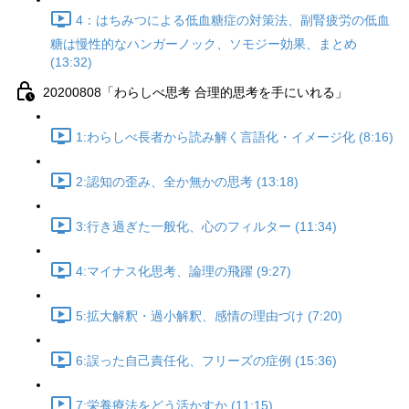
4：はちみつによる低血糖症の対策法、副腎疲労の低血
糖は慢性的なハンガーノック、ソモジー効果、まとめ
(13:32)
20200808「わらしべ思考 合理的思考を手にいれる」
1:わらしべ長者から読み解く言語化・イメージ化 (8:16)
2:認知の歪み、全か無かの思考 (13:18)
3:行き過ぎた一般化、心のフィルター (11:34)
4:マイナス化思考、論理の飛躍 (9:27)
5:拡大解釈・過小解釈、感情の理由づけ (7:20)
6:誤った自己責任化、フリーズの症例 (15:36)
7:栄養療法をどう活かすか (11:15)