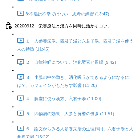
8:不遇は不幸ではない、思考の練習 (13:47)
20200912「栄養療法と漢方を同時に活かすコツ」
１：人参養栄湯、四君子湯と六君子湯、四君子湯を使う
人の特徴 (11:45)
２：自律神経について、消化酵素と胃腸 (9:42)
３：小腸の中の動き、消化吸収ができるようになるに
は？、カフェインがもたらす影響 (11:20)
４：脾虚に使う漢方、六君子湯 (11:00)
５：四物湯の効果、人参と黄耆の働き (11:51)
６：論文からみる人参養栄湯の生理作用、六君子湯と人
参養栄湯 (15:22)