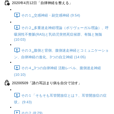
2020年4月12日「自律神経を整える」
その１‗交感神経・副交感神経 (9:54)
その２‗多重迷走神経理論（ポリヴェーガル理論）、呼
吸洞性不整脈(RAS)と乳幼児突然死症候群、有髄と無髄
(10:03)
その３‗腹側と背側、腹側迷走神経とコミュニケーショ
ン、自律神経の進化、3つの自立神経 (14:05)
その４‗3つの自律神経 活動レベル、腹側迷走神経
(10:10)
20200509「謎の耳詰まり病を自分で治す」
その１「そもそも耳管開放症とは？、耳管開放症の症
状」 (9:43)
その２ (8:29)