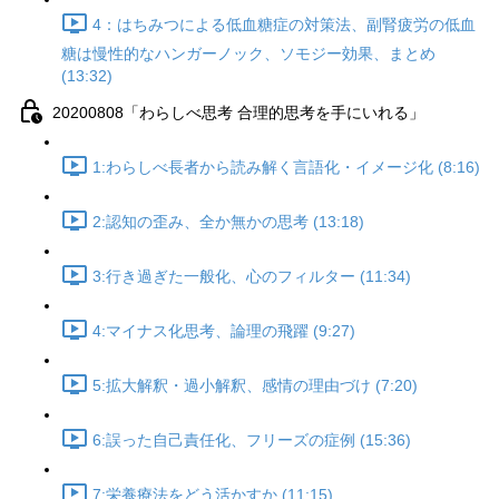
4：はちみつによる低血糖症の対策法、副腎疲労の低血
糖は慢性的なハンガーノック、ソモジー効果、まとめ
(13:32)
20200808「わらしべ思考 合理的思考を手にいれる」
1:わらしべ長者から読み解く言語化・イメージ化 (8:16)
2:認知の歪み、全か無かの思考 (13:18)
3:行き過ぎた一般化、心のフィルター (11:34)
4:マイナス化思考、論理の飛躍 (9:27)
5:拡大解釈・過小解釈、感情の理由づけ (7:20)
6:誤った自己責任化、フリーズの症例 (15:36)
7:栄養療法をどう活かすか (11:15)