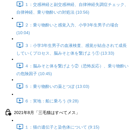
１：交感神経と副交感神経、自律神経失調症チェック、
自律神経、乗り物酔いの対処法 (10:56)
２：乗り物酔いと感覚入力、小学3年生男子の場合
(10:04)
３：小学3年生男子の血液検査、感覚が結合されて成長
していくプロセス、脳みそと体を繋げよう① (13:33)
４：脳みそと体を繋げよう②（恐怖反応）、乗り物酔い
の危険因子 (10:45)
５：乗り物酔いの薬とつぼ (13:03)
６：実地：船に乗ろう (9:28)
2021年8月「三毛猫はすべてメス」
１：猫の遺伝子と染色体について (9:15)