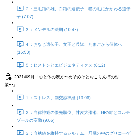
２：三毛猫の雄、白猫の遺伝子、猫の毛にかかわる遺伝
子 (7:07)
３：メンデルの法則 (10:47)
４：おなじ遺伝子、女王と兵隊、たまごから個体へ
(16:53)
５：ヒストンとエピジェネティクス (8:12)
2021年9月「心と体の漢方〜めそめそとおこりんぼの対
策〜」
１：ストレス、副交感神経 (13:06)
２：自律神経の優先順位、甘麦大棗湯、HPA軸とコルチ
ゾールの変動 (9:05)
３：血糖値を維持するシルテム、肝臓の中のグリコーゲ