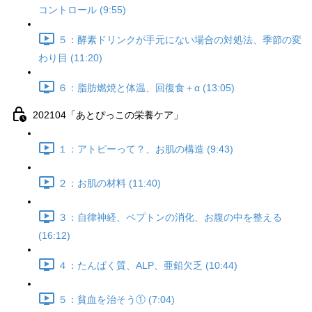
コントロール (9:55)
５：酵素ドリンクが手元にない場合の対処法、季節の変
わり目 (11:20)
６：脂肪燃焼と体温、回復食＋α (13:05)
202104「あとぴっこの栄養ケア」
１：アトピーって？、お肌の構造 (9:43)
２：お肌の材料 (11:40)
３：自律神経、ペプトンの消化、お腹の中を整える
(16:12)
４：たんぱく質、ALP、亜鉛欠乏 (10:44)
５：貧血を治そう① (7:04)