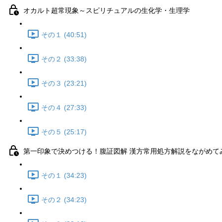
オカルト超常現象～スピリチュアルの生化学・生理学
その１ (40:51)
その２ (33:38)
その３ (23:21)
その４ (27:33)
その５ (25:17)
第一印象で決めつける！腹証図解 漢方常用処方解説をながめて
その１ (34:23)
その２ (34:23)