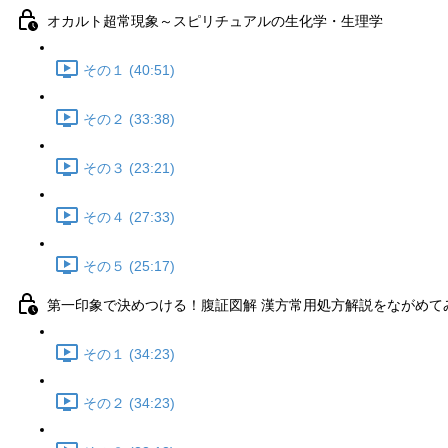
オカルト超常現象～スピリチュアルの生化学・生理学
その１ (40:51)
その２ (33:38)
その３ (23:21)
その４ (27:33)
その５ (25:17)
第一印象で決めつける！腹証図解 漢方常用処方解説をながめて
その１ (34:23)
その２ (34:23)