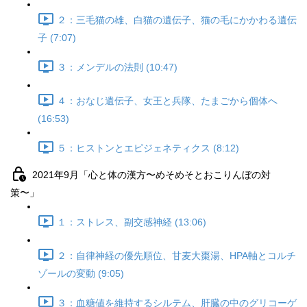
２：三毛猫の雄、白猫の遺伝子、猫の毛にかかわる遺伝
子 (7:07)
３：メンデルの法則 (10:47)
４：おなじ遺伝子、女王と兵隊、たまごから個体へ
(16:53)
５：ヒストンとエピジェネティクス (8:12)
2021年9月「心と体の漢方〜めそめそとおこりんぼの対
策〜」
１：ストレス、副交感神経 (13:06)
２：自律神経の優先順位、甘麦大棗湯、HPA軸とコルチ
ゾールの変動 (9:05)
３：血糖値を維持するシルテム、肝臓の中のグリコーゲ