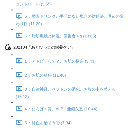
コントロール (9:55)
５：酵素ドリンクが手元にない場合の対処法、季節の変
わり目 (11:20)
６：脂肪燃焼と体温、回復食＋α (13:05)
202104「あとぴっこの栄養ケア」
１：アトピーって？、お肌の構造 (9:43)
２：お肌の材料 (11:40)
３：自律神経、ペプトンの消化、お腹の中を整える
(16:12)
４：たんぱく質、ALP、亜鉛欠乏 (10:44)
５：貧血を治そう① (7:04)