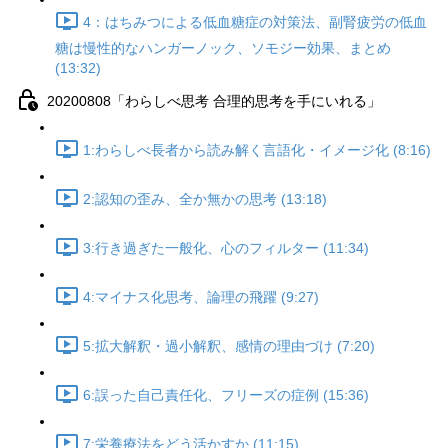
4：はちみつによる低血糖症の対策法、副腎疲労の低血
糖は慢性的なハンガーノック、ソモジー効果、まとめ
(13:32)
20200808「わらしべ思考 合理的思考を手にいれる」
1:わらしべ長者から読み解く言語化・イメージ化 (8:16)
2:認知の歪み、全か無かの思考 (13:18)
3:行き過ぎた一般化、心のフィルター (11:34)
4:マイナス化思考、論理の飛躍 (9:27)
5:拡大解釈・過小解釈、感情の理由づけ (7:20)
6:誤った自己責任化、フリーズの症例 (15:36)
7:栄養療法をどう活かすか (11:15)