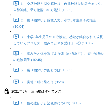
１：交感神経と副交感神経、自律神経失調症チェック、
自律神経、乗り物酔いの対処法 (10:56)
２：乗り物酔いと感覚入力、小学3年生男子の場合
(10:04)
３：小学3年生男子の血液検査、感覚が結合されて成長
していくプロセス、脳みそと体を繋げよう① (13:33)
４：脳みそと体を繋げよう②（恐怖反応）、乗り物酔い
の危険因子 (10:45)
５：乗り物酔いの薬とつぼ (13:03)
６：実地：船に乗ろう (9:28)
2021年8月「三毛猫はすべてメス」
１：猫の遺伝子と染色体について (9:15)