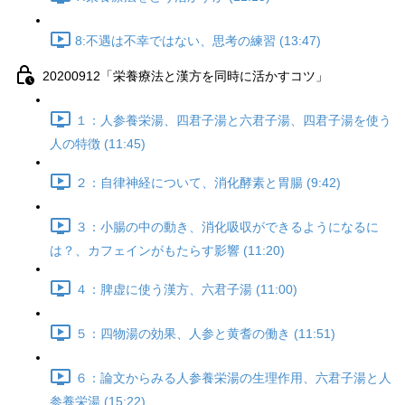
8:不遇は不幸ではない、思考の練習 (13:47)
20200912「栄養療法と漢方を同時に活かすコツ」
１：人参養栄湯、四君子湯と六君子湯、四君子湯を使う
人の特徴 (11:45)
２：自律神経について、消化酵素と胃腸 (9:42)
３：小腸の中の動き、消化吸収ができるようになるに
は？、カフェインがもたらす影響 (11:20)
４：脾虚に使う漢方、六君子湯 (11:00)
５：四物湯の効果、人参と黄耆の働き (11:51)
６：論文からみる人参養栄湯の生理作用、六君子湯と人
参養栄湯 (15:22)