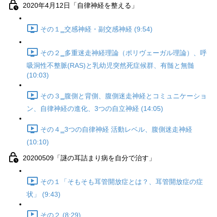
2020年4月12日「自律神経を整える」
その１‗交感神経・副交感神経 (9:54)
その２‗多重迷走神経理論（ポリヴェーガル理論）、呼
吸洞性不整脈(RAS)と乳幼児突然死症候群、有髄と無髄
(10:03)
その３‗腹側と背側、腹側迷走神経とコミュニケーショ
ン、自律神経の進化、3つの自立神経 (14:05)
その４‗3つの自律神経 活動レベル、腹側迷走神経
(10:10)
20200509「謎の耳詰まり病を自分で治す」
その１「そもそも耳管開放症とは？、耳管開放症の症
状」 (9:43)
その２ (8:29)