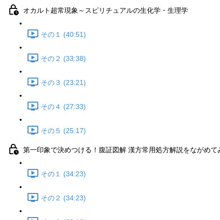
オカルト超常現象～スピリチュアルの生化学・生理学
その１ (40:51)
その２ (33:38)
その３ (23:21)
その４ (27:33)
その５ (25:17)
第一印象で決めつける！腹証図解 漢方常用処方解説をながめて
その１ (34:23)
その２ (34:23)