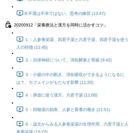
8:不遇は不幸ではない、思考の練習 (13:47)
20200912「栄養療法と漢方を同時に活かすコツ」
１：人参養栄湯、四君子湯と六君子湯、四君子湯を使う
人の特徴 (11:45)
２：自律神経について、消化酵素と胃腸 (9:42)
３：小腸の中の動き、消化吸収ができるようになるに
は？、カフェインがもたらす影響 (11:20)
４：脾虚に使う漢方、六君子湯 (11:00)
５：四物湯の効果、人参と黄耆の働き (11:51)
６：論文からみる人参養栄湯の生理作用、六君子湯と人
参養栄湯 (15:22)