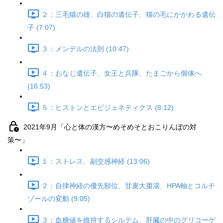
２：三毛猫の雄、白猫の遺伝子、猫の毛にかかわる遺伝
子 (7:07)
３：メンデルの法則 (10:47)
４：おなじ遺伝子、女王と兵隊、たまごから個体へ
(16:53)
５：ヒストンとエピジェネティクス (8:12)
2021年9月「心と体の漢方〜めそめそとおこりんぼの対
策〜」
１：ストレス、副交感神経 (13:06)
２：自律神経の優先順位、甘麦大棗湯、HPA軸とコルチ
ゾールの変動 (9:05)
３：血糖値を維持するシルテム、肝臓の中のグリコーゲ