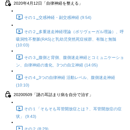
2020年4月12日「自律神経を整える」
その１‗交感神経・副交感神経 (9:54)
その２‗多重迷走神経理論（ポリヴェーガル理論）、呼
吸洞性不整脈(RAS)と乳幼児突然死症候群、有髄と無髄
(10:03)
その３‗腹側と背側、腹側迷走神経とコミュニケーショ
ン、自律神経の進化、3つの自立神経 (14:05)
その４‗3つの自律神経 活動レベル、腹側迷走神経
(10:10)
20200509「謎の耳詰まり病を自分で治す」
その１「そもそも耳管開放症とは？、耳管開放症の症
状」 (9:43)
その２ (8:29)