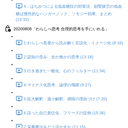
4：はちみつによる低血糖症の対策法、副腎疲労の低血
糖は慢性的なハンガーノック、ソモジー効果、まとめ
(13:32)
20200808「わらしべ思考 合理的思考を手にいれる」
1:わらしべ長者から読み解く言語化・イメージ化 (8:16)
2:認知の歪み、全か無かの思考 (13:18)
3:行き過ぎた一般化、心のフィルター (11:34)
4:マイナス化思考、論理の飛躍 (9:27)
5:拡大解釈・過小解釈、感情の理由づけ (7:20)
6:誤った自己責任化、フリーズの症例 (15:36)
7:栄養療法をどう活かすか (11:15)