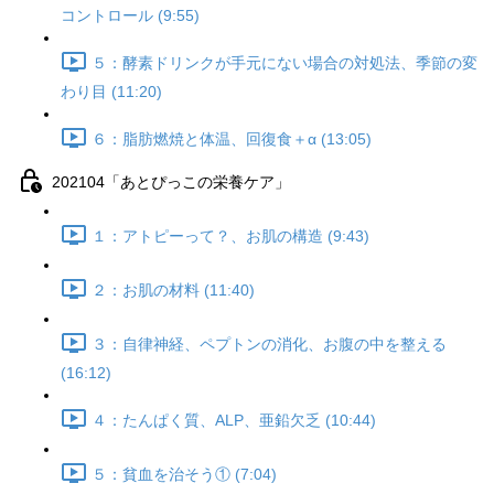
コントロール (9:55)
５：酵素ドリンクが手元にない場合の対処法、季節の変
わり目 (11:20)
６：脂肪燃焼と体温、回復食＋α (13:05)
202104「あとぴっこの栄養ケア」
１：アトピーって？、お肌の構造 (9:43)
２：お肌の材料 (11:40)
３：自律神経、ペプトンの消化、お腹の中を整える
(16:12)
４：たんぱく質、ALP、亜鉛欠乏 (10:44)
５：貧血を治そう① (7:04)