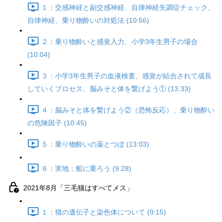
１：交感神経と副交感神経、自律神経失調症チェック、
自律神経、乗り物酔いの対処法 (10:56)
２：乗り物酔いと感覚入力、小学3年生男子の場合
(10:04)
３：小学3年生男子の血液検査、感覚が結合されて成長
していくプロセス、脳みそと体を繋げよう① (13:33)
４：脳みそと体を繋げよう②（恐怖反応）、乗り物酔い
の危険因子 (10:45)
５：乗り物酔いの薬とつぼ (13:03)
６：実地：船に乗ろう (9:28)
2021年8月「三毛猫はすべてメス」
１：猫の遺伝子と染色体について (9:15)