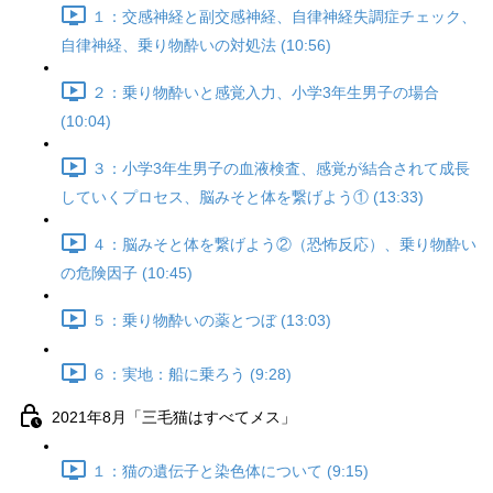
１：交感神経と副交感神経、自律神経失調症チェック、
自律神経、乗り物酔いの対処法 (10:56)
２：乗り物酔いと感覚入力、小学3年生男子の場合
(10:04)
３：小学3年生男子の血液検査、感覚が結合されて成長
していくプロセス、脳みそと体を繋げよう① (13:33)
４：脳みそと体を繋げよう②（恐怖反応）、乗り物酔い
の危険因子 (10:45)
５：乗り物酔いの薬とつぼ (13:03)
６：実地：船に乗ろう (9:28)
2021年8月「三毛猫はすべてメス」
１：猫の遺伝子と染色体について (9:15)