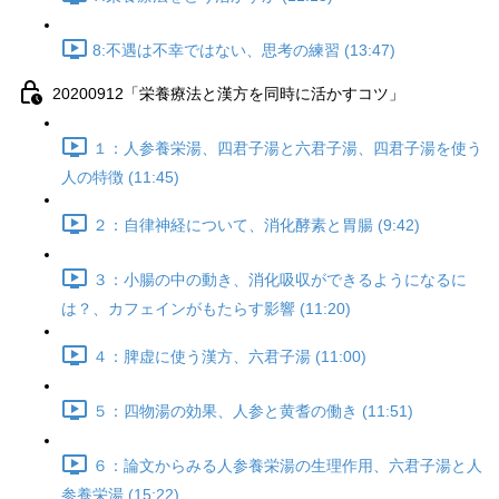
8:不遇は不幸ではない、思考の練習 (13:47)
20200912「栄養療法と漢方を同時に活かすコツ」
１：人参養栄湯、四君子湯と六君子湯、四君子湯を使う
人の特徴 (11:45)
２：自律神経について、消化酵素と胃腸 (9:42)
３：小腸の中の動き、消化吸収ができるようになるに
は？、カフェインがもたらす影響 (11:20)
４：脾虚に使う漢方、六君子湯 (11:00)
５：四物湯の効果、人参と黄耆の働き (11:51)
６：論文からみる人参養栄湯の生理作用、六君子湯と人
参養栄湯 (15:22)