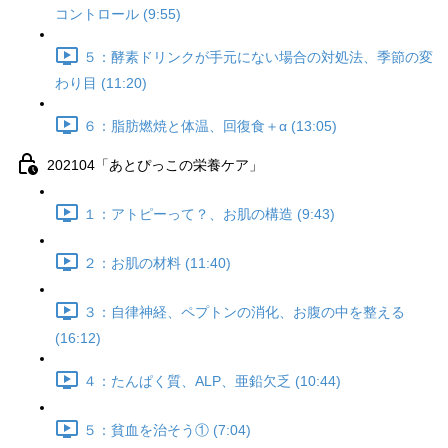
コントロール (9:55)
５：酵素ドリンクが手元にない場合の対処法、季節の変
わり目 (11:20)
６：脂肪燃焼と体温、回復食＋α (13:05)
202104「あとぴっこの栄養ケア」
１：アトピーって？、お肌の構造 (9:43)
２：お肌の材料 (11:40)
３：自律神経、ペプトンの消化、お腹の中を整える
(16:12)
４：たんぱく質、ALP、亜鉛欠乏 (10:44)
５：貧血を治そう① (7:04)