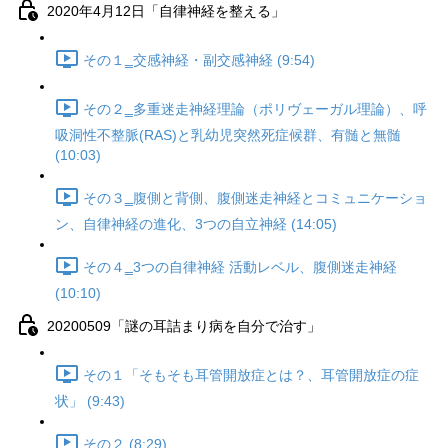
2020年4月12日「自律神経を整える」
その１‗交感神経・副交感神経 (9:54)
その２‗多重迷走神経理論（ポリヴェーガル理論）、呼
吸洞性不整脈(RAS)と乳幼児突然死症候群、有髄と無髄
(10:03)
その３‗腹側と背側、腹側迷走神経とコミュニケーショ
ン、自律神経の進化、3つの自立神経 (14:05)
その４‗3つの自律神経 活動レベル、腹側迷走神経
(10:10)
20200509「謎の耳詰まり病を自分で治す」
その１「そもそも耳管開放症とは？、耳管開放症の症
状」 (9:43)
その２ (8:29)