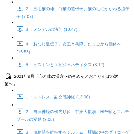
２：三毛猫の雄、白猫の遺伝子、猫の毛にかかわる遺伝
子 (7:07)
３：メンデルの法則 (10:47)
４：おなじ遺伝子、女王と兵隊、たまごから個体へ
(16:53)
５：ヒストンとエピジェネティクス (8:12)
2021年9月「心と体の漢方〜めそめそとおこりんぼの対
策〜」
１：ストレス、副交感神経 (13:06)
２：自律神経の優先順位、甘麦大棗湯、HPA軸とコルチ
ゾールの変動 (9:05)
３：血糖値を維持するシルテム、肝臓の中のグリコーゲ