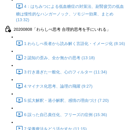
4：はちみつによる低血糖症の対策法、副腎疲労の低血
糖は慢性的なハンガーノック、ソモジー効果、まとめ
(13:32)
20200808「わらしべ思考 合理的思考を手にいれる」
1:わらしべ長者から読み解く言語化・イメージ化 (8:16)
2:認知の歪み、全か無かの思考 (13:18)
3:行き過ぎた一般化、心のフィルター (11:34)
4:マイナス化思考、論理の飛躍 (9:27)
5:拡大解釈・過小解釈、感情の理由づけ (7:20)
6:誤った自己責任化、フリーズの症例 (15:36)
7:栄養療法をどう活かすか (11:15)