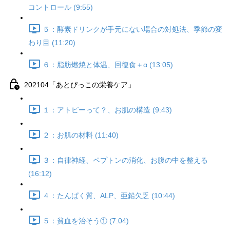
コントロール (9:55)
５：酵素ドリンクが手元にない場合の対処法、季節の変
わり目 (11:20)
６：脂肪燃焼と体温、回復食＋α (13:05)
202104「あとぴっこの栄養ケア」
１：アトピーって？、お肌の構造 (9:43)
２：お肌の材料 (11:40)
３：自律神経、ペプトンの消化、お腹の中を整える
(16:12)
４：たんぱく質、ALP、亜鉛欠乏 (10:44)
５：貧血を治そう① (7:04)