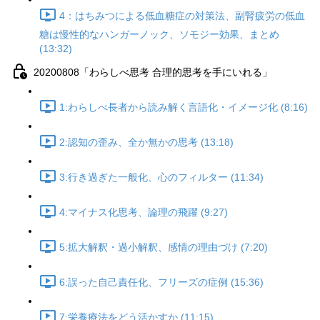
4：はちみつによる低血糖症の対策法、副腎疲労の低血
糖は慢性的なハンガーノック、ソモジー効果、まとめ
(13:32)
20200808「わらしべ思考 合理的思考を手にいれる」
1:わらしべ長者から読み解く言語化・イメージ化 (8:16)
2:認知の歪み、全か無かの思考 (13:18)
3:行き過ぎた一般化、心のフィルター (11:34)
4:マイナス化思考、論理の飛躍 (9:27)
5:拡大解釈・過小解釈、感情の理由づけ (7:20)
6:誤った自己責任化、フリーズの症例 (15:36)
7:栄養療法をどう活かすか (11:15)