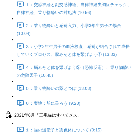
１：交感神経と副交感神経、自律神経失調症チェック、
自律神経、乗り物酔いの対処法 (10:56)
２：乗り物酔いと感覚入力、小学3年生男子の場合
(10:04)
３：小学3年生男子の血液検査、感覚が結合されて成長
していくプロセス、脳みそと体を繋げよう① (13:33)
４：脳みそと体を繋げよう②（恐怖反応）、乗り物酔い
の危険因子 (10:45)
５：乗り物酔いの薬とつぼ (13:03)
６：実地：船に乗ろう (9:28)
2021年8月「三毛猫はすべてメス」
１：猫の遺伝子と染色体について (9:15)