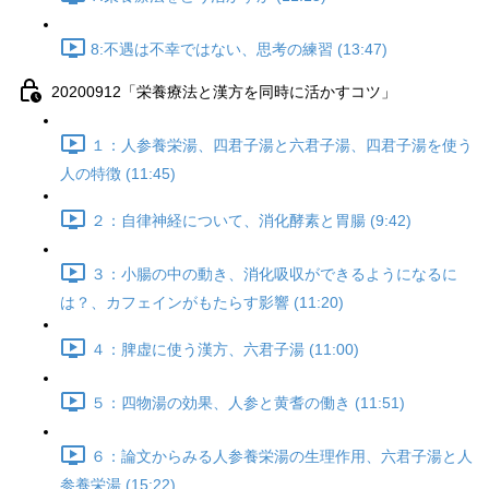
8:不遇は不幸ではない、思考の練習 (13:47)
20200912「栄養療法と漢方を同時に活かすコツ」
１：人参養栄湯、四君子湯と六君子湯、四君子湯を使う
人の特徴 (11:45)
２：自律神経について、消化酵素と胃腸 (9:42)
３：小腸の中の動き、消化吸収ができるようになるに
は？、カフェインがもたらす影響 (11:20)
４：脾虚に使う漢方、六君子湯 (11:00)
５：四物湯の効果、人参と黄耆の働き (11:51)
６：論文からみる人参養栄湯の生理作用、六君子湯と人
参養栄湯 (15:22)