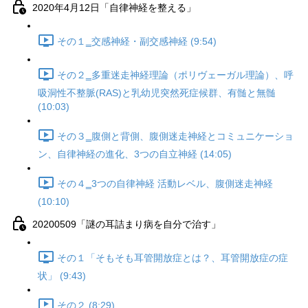
2020年4月12日「自律神経を整える」
その１‗交感神経・副交感神経 (9:54)
その２‗多重迷走神経理論（ポリヴェーガル理論）、呼
吸洞性不整脈(RAS)と乳幼児突然死症候群、有髄と無髄
(10:03)
その３‗腹側と背側、腹側迷走神経とコミュニケーショ
ン、自律神経の進化、3つの自立神経 (14:05)
その４‗3つの自律神経 活動レベル、腹側迷走神経
(10:10)
20200509「謎の耳詰まり病を自分で治す」
その１「そもそも耳管開放症とは？、耳管開放症の症
状」 (9:43)
その２ (8:29)