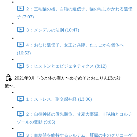
２：三毛猫の雄、白猫の遺伝子、猫の毛にかかわる遺伝
子 (7:07)
３：メンデルの法則 (10:47)
４：おなじ遺伝子、女王と兵隊、たまごから個体へ
(16:53)
５：ヒストンとエピジェネティクス (8:12)
2021年9月「心と体の漢方〜めそめそとおこりんぼの対
策〜」
１：ストレス、副交感神経 (13:06)
２：自律神経の優先順位、甘麦大棗湯、HPA軸とコルチ
ゾールの変動 (9:05)
３：血糖値を維持するシルテム、肝臓の中のグリコーゲ