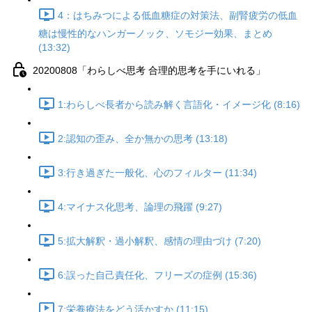
4：はちみつによる低血糖症の対策法、副腎疲労の低血
糖は慢性的なハンガーノック、ソモジー効果、まとめ
(13:32)
20200808「わらしべ思考 合理的思考を手にいれる」
1:わらしべ長者から読み解く言語化・イメージ化 (8:16)
2:認知の歪み、全か無かの思考 (13:18)
3:行き過ぎた一般化、心のフィルター (11:34)
4:マイナス化思考、論理の飛躍 (9:27)
5:拡大解釈・過小解釈、感情の理由づけ (7:20)
6:誤った自己責任化、フリーズの症例 (15:36)
7:栄養療法をどう活かすか (11:15)