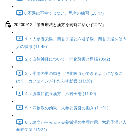
8:不遇は不幸ではない、思考の練習 (13:47)
20200912「栄養療法と漢方を同時に活かすコツ」
１：人参養栄湯、四君子湯と六君子湯、四君子湯を使う
人の特徴 (11:45)
２：自律神経について、消化酵素と胃腸 (9:42)
３：小腸の中の動き、消化吸収ができるようになるに
は？、カフェインがもたらす影響 (11:20)
４：脾虚に使う漢方、六君子湯 (11:00)
５：四物湯の効果、人参と黄耆の働き (11:51)
６：論文からみる人参養栄湯の生理作用、六君子湯と人
参養栄湯 (15:22)