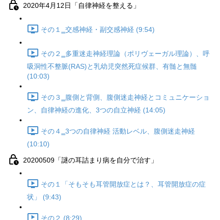
2020年4月12日「自律神経を整える」
その１‗交感神経・副交感神経 (9:54)
その２‗多重迷走神経理論（ポリヴェーガル理論）、呼
吸洞性不整脈(RAS)と乳幼児突然死症候群、有髄と無髄
(10:03)
その３‗腹側と背側、腹側迷走神経とコミュニケーショ
ン、自律神経の進化、3つの自立神経 (14:05)
その４‗3つの自律神経 活動レベル、腹側迷走神経
(10:10)
20200509「謎の耳詰まり病を自分で治す」
その１「そもそも耳管開放症とは？、耳管開放症の症
状」 (9:43)
その２ (8:29)