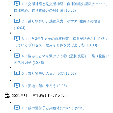
１：交感神経と副交感神経、自律神経失調症チェック、
自律神経、乗り物酔いの対処法 (10:56)
２：乗り物酔いと感覚入力、小学3年生男子の場合
(10:04)
３：小学3年生男子の血液検査、感覚が結合されて成長
していくプロセス、脳みそと体を繋げよう① (13:33)
４：脳みそと体を繋げよう②（恐怖反応）、乗り物酔い
の危険因子 (10:45)
５：乗り物酔いの薬とつぼ (13:03)
６：実地：船に乗ろう (9:28)
2021年8月「三毛猫はすべてメス」
１：猫の遺伝子と染色体について (9:15)