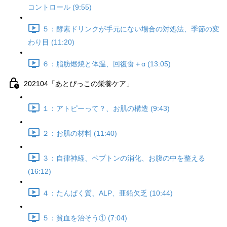
コントロール (9:55)
５：酵素ドリンクが手元にない場合の対処法、季節の変
わり目 (11:20)
６：脂肪燃焼と体温、回復食＋α (13:05)
202104「あとぴっこの栄養ケア」
１：アトピーって？、お肌の構造 (9:43)
２：お肌の材料 (11:40)
３：自律神経、ペプトンの消化、お腹の中を整える
(16:12)
４：たんぱく質、ALP、亜鉛欠乏 (10:44)
５：貧血を治そう① (7:04)