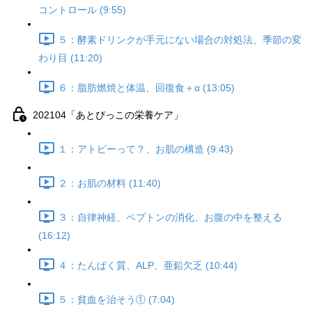
コントロール (9:55)
５：酵素ドリンクが手元にない場合の対処法、季節の変
わり目 (11:20)
６：脂肪燃焼と体温、回復食＋α (13:05)
202104「あとぴっこの栄養ケア」
１：アトピーって？、お肌の構造 (9:43)
２：お肌の材料 (11:40)
３：自律神経、ペプトンの消化、お腹の中を整える
(16:12)
４：たんぱく質、ALP、亜鉛欠乏 (10:44)
５：貧血を治そう① (7:04)