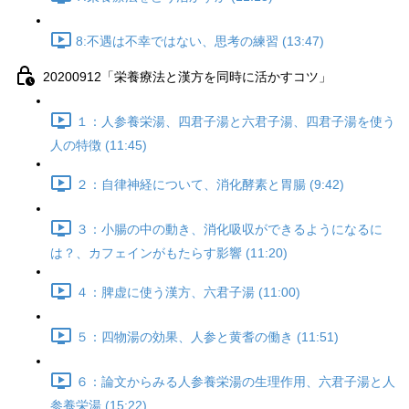
8:不遇は不幸ではない、思考の練習 (13:47)
20200912「栄養療法と漢方を同時に活かすコツ」
１：人参養栄湯、四君子湯と六君子湯、四君子湯を使う
人の特徴 (11:45)
２：自律神経について、消化酵素と胃腸 (9:42)
３：小腸の中の動き、消化吸収ができるようになるに
は？、カフェインがもたらす影響 (11:20)
４：脾虚に使う漢方、六君子湯 (11:00)
５：四物湯の効果、人参と黄耆の働き (11:51)
６：論文からみる人参養栄湯の生理作用、六君子湯と人
参養栄湯 (15:22)