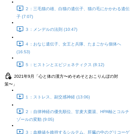
２：三毛猫の雄、白猫の遺伝子、猫の毛にかかわる遺伝
子 (7:07)
３：メンデルの法則 (10:47)
４：おなじ遺伝子、女王と兵隊、たまごから個体へ
(16:53)
５：ヒストンとエピジェネティクス (8:12)
2021年9月「心と体の漢方〜めそめそとおこりんぼの対
策〜」
１：ストレス、副交感神経 (13:06)
２：自律神経の優先順位、甘麦大棗湯、HPA軸とコルチ
ゾールの変動 (9:05)
３：血糖値を維持するシルテム、肝臓の中のグリコーゲ