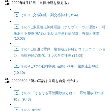
2020年4月12日「自律神経を整える」
その１‗交感神経・副交感神経 (9:54)
その２‗多重迷走神経理論（ポリヴェーガル理論）、呼
吸洞性不整脈(RAS)と乳幼児突然死症候群、有髄と無髄
(10:03)
その３‗腹側と背側、腹側迷走神経とコミュニケーショ
ン、自律神経の進化、3つの自立神経 (14:05)
その４‗3つの自律神経 活動レベル、腹側迷走神経
(10:10)
20200509「謎の耳詰まり病を自分で治す」
その１「そもそも耳管開放症とは？、耳管開放症の症
状」 (9:43)
その２ (8:29)