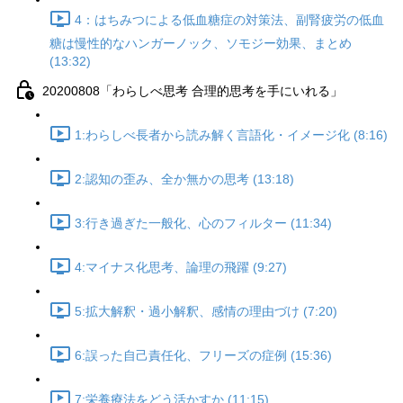
4：はちみつによる低血糖症の対策法、副腎疲労の低血
糖は慢性的なハンガーノック、ソモジー効果、まとめ
(13:32)
20200808「わらしべ思考 合理的思考を手にいれる」
1:わらしべ長者から読み解く言語化・イメージ化 (8:16)
2:認知の歪み、全か無かの思考 (13:18)
3:行き過ぎた一般化、心のフィルター (11:34)
4:マイナス化思考、論理の飛躍 (9:27)
5:拡大解釈・過小解釈、感情の理由づけ (7:20)
6:誤った自己責任化、フリーズの症例 (15:36)
7:栄養療法をどう活かすか (11:15)