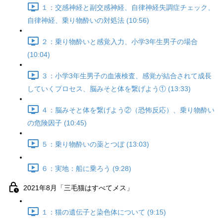
１：交感神経と副交感神経、自律神経失調症チェック、
自律神経、乗り物酔いの対処法 (10:56)
２：乗り物酔いと感覚入力、小学3年生男子の場合
(10:04)
３：小学3年生男子の血液検査、感覚が結合されて成長
していくプロセス、脳みそと体を繋げよう① (13:33)
４：脳みそと体を繋げよう②（恐怖反応）、乗り物酔い
の危険因子 (10:45)
５：乗り物酔いの薬とつぼ (13:03)
６：実地：船に乗ろう (9:28)
2021年8月「三毛猫はすべてメス」
１：猫の遺伝子と染色体について (9:15)