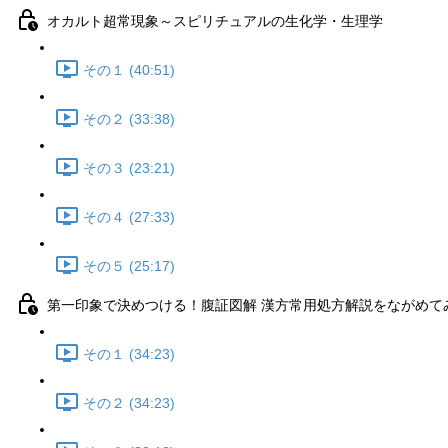
オカルト超常現象～スピリチュアルの生化学・生理学
その１ (40:51)
その２ (33:38)
その３ (23:21)
その４ (27:33)
その５ (25:17)
第一印象で決めつける！腹証図解 漢方常用処方解説をながめて
その１ (34:23)
その２ (34:23)